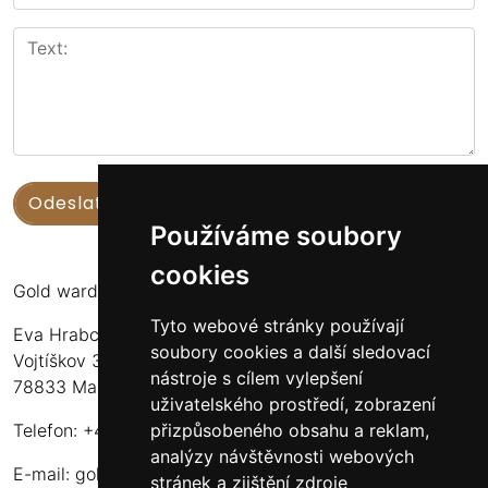
Používáme soubory
cookies
Gold warden
Tyto webové stránky používají
Eva Hrabcová
soubory cookies a další sledovací
Vojtíškov 3
nástroje s cílem vylepšení
78833 Malá Morava
uživatelského prostředí, zobrazení
přizpůsobeného obsahu a reklam,
Telefon: +420 777 549 171
analýzy návštěvnosti webových
E-mail:
goldwarden@gmail.com
stránek a zjištění zdroje