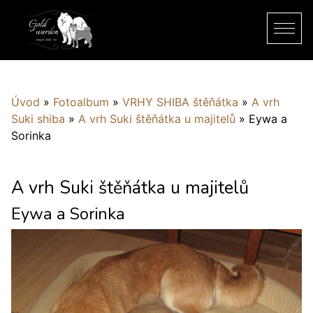
Úvod
»
Fotoalbum
»
VRHY SHIBA štěňátka
»
A vrh
Suki shiba
»
A vrh Suki štěňátka u majitelů
»
Eywa a
Sorinka
A vrh Suki štěňátka u majitelů
Eywa a Sorinka