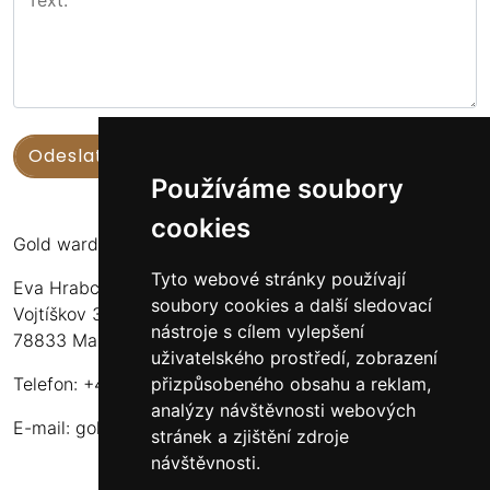
Používáme soubory
cookies
Gold warden
Tyto webové stránky používají
Eva Hrabcová
soubory cookies a další sledovací
Vojtíškov 3
nástroje s cílem vylepšení
78833 Malá Morava
uživatelského prostředí, zobrazení
přizpůsobeného obsahu a reklam,
Telefon: +420 777 549 171
analýzy návštěvnosti webových
E-mail:
goldwarden@gmail.com
stránek a zjištění zdroje
návštěvnosti.