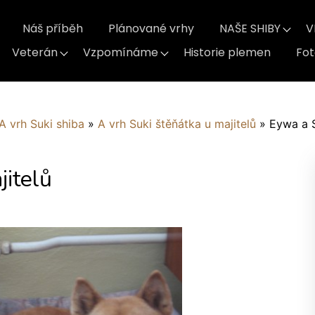
Náš příběh
Plánované vrhy
NAŠE SHIBY
V
Veterán
Vzpomínáme
Historie plemen
Fo
A vrh Suki shiba
»
A vrh Suki štěňátka u majitelů
»
Eywa a 
jitelů