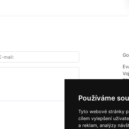
Go
Ev
Vo
78
Te
Používáme sou
E-
Tyto webové stránky po
cílem vylepšení uživat
a reklam, analýzy návš