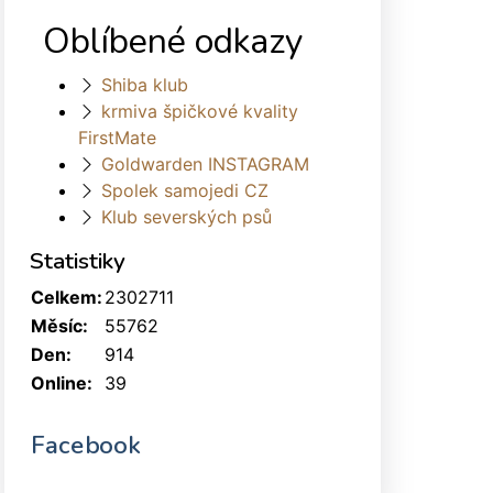
Oblíbené odkazy
Shiba klub
krmiva špičkové kvality
FirstMate
Goldwarden INSTAGRAM
Spolek samojedi CZ
Klub severských psů
Statistiky
Celkem:
2302711
Měsíc:
55762
Den:
914
Online:
39
Facebook