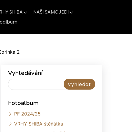
RHY SHIBA
NAŠI SAMOJEDI
toalbum
Sorinka 2
Vyhledávání
Fotoalbum
PF 2024/25
VRHY SHIBA štěňátka