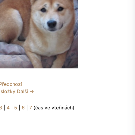
Předchozí
 složky
Další →
3
|
4
|
5
|
6
|
7
(čas ve vteřinách)