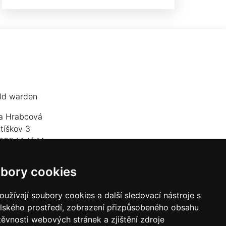
ld warden
a Hrabcová
jtíškov 3
833 Malá Morava
lefon: +420 777 549 171
bory cookies
mail:
goldwarden@gmail.com
užívají soubory cookies a další sledovací nástroje s
elského prostředí, zobrazení přizpůsobeného obsahu
těvnosti webových stránek a zjištění zdroje