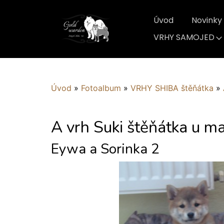
Úvod
Novinky
VRHY SAMOJED
Úvod
»
Fotoalbum
»
VRHY SHIBA štěňátka
»
A vrh Suki štěňátka u ma
Eywa a Sorinka 2