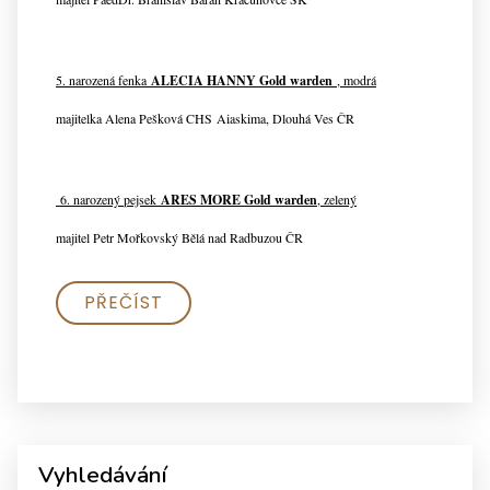
5. narozená fenka
ALECIA HANNY Gold warden
, modrá
majitelka Alena Pešková CHS Aiaskima, Dlouhá Ves ČR
6. narozený pejsek
ARES MORE Gold warden
, zelený
majitel Petr Mořkovský Bělá nad Radbuzou ČR
PŘEČÍST
Vyhledávání