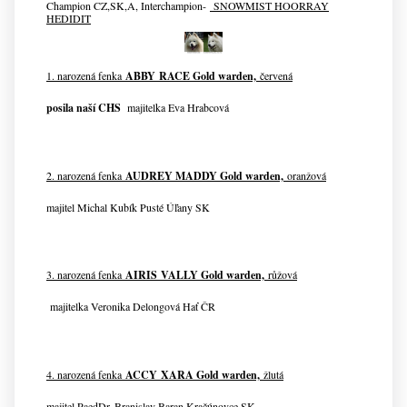
Champion CZ,SK,A, Interchampion
-
SNOWMIST HOORRAY
HEDIDIT
1. narozená fenka
ABBY RACE Gold warden,
červená
posila naší CHS
majitelka Eva Hrabcová
2. narozená fenka
AUDREY MADDY Gold warden,
oranžová
majitel Michal Kubík Pusté Úľany SK
3. narozená fenka
AIRIS VALLY Gold warden,
růžová
majitelka Veronika Delongová Hať ČR
4. narozená fenka
ACCY XARA Gold warden,
žlutá
majitel PaedDr. Branislav Baran Kračúnovce SK