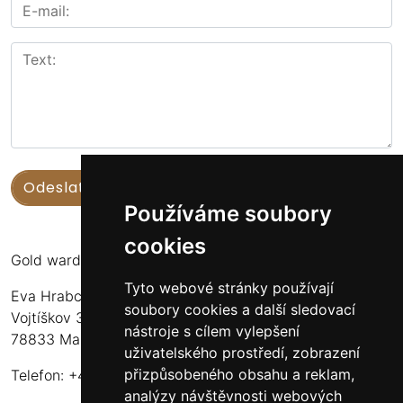
Používáme soubory
cookies
Gold warden
Tyto webové stránky používají
Eva Hrabcová
soubory cookies a další sledovací
Vojtíškov 3
nástroje s cílem vylepšení
78833 Malá Morava
uživatelského prostředí, zobrazení
přizpůsobeného obsahu a reklam,
Telefon: +420 777 549 171
analýzy návštěvnosti webových