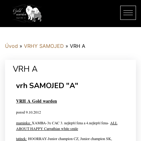
Úvod
»
VRHY SAMOJED
»
VRH A
VRH A
vrh SAMOJED "A"
VRH A Gold warden
porod 9.10.2012
maminka:
XAMBA-3x CAC 3. nejlepší fena a 4.nejlepší fena-
ALL
ABOUT HAPPY Carpathian white smile
tatínek:
HOORRAY-
Junior champion CZ, Junior champion SK,