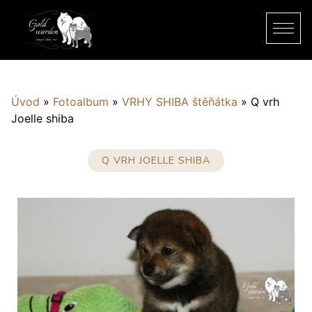
Úvod
»
Fotoalbum
»
VRHY SHIBA štěňátka
»
Q vrh
Joelle shiba
Q VRH JOELLE SHIBA