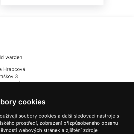
ld warden
a Hrabcová
jtíškov 3
833 Malá Morava
lefon: +420 777 549 171
bory cookies
mail:
goldwarden@gmail.com
užívají soubory cookies a další sledovací nástroje s
elského prostředí, zobrazení přizpůsobeného obsahu
těvnosti webových stránek a zjištění zdroje