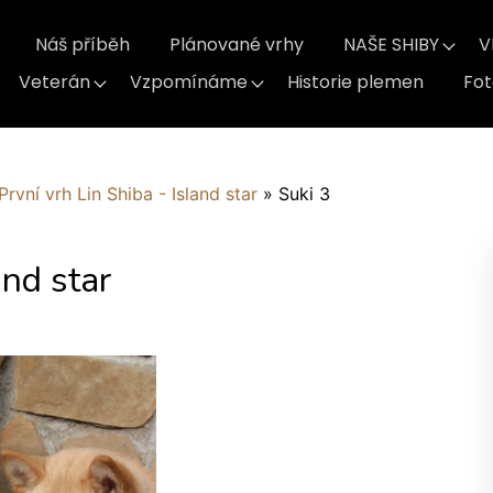
Náš příběh
Plánované vrhy
NAŠE SHIBY
V
Veterán
Vzpomínáme
Historie plemen
Fo
První vrh Lin Shiba - Island star
»
Suki 3
and star