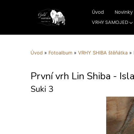
Úvod
Novinky
VRHY SAMOJED
Úvod
»
Fotoalbum
»
VRHY SHIBA štěňátka
»
První vrh Lin Shiba - Isl
Suki 3