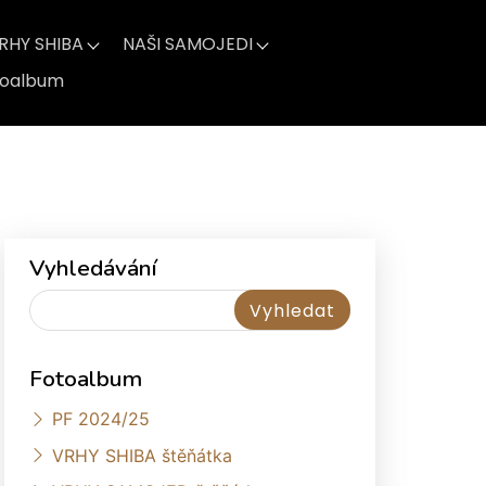
RHY SHIBA
NAŠI SAMOJEDI
toalbum
Vyhledávání
Fotoalbum
PF 2024/25
VRHY SHIBA štěňátka