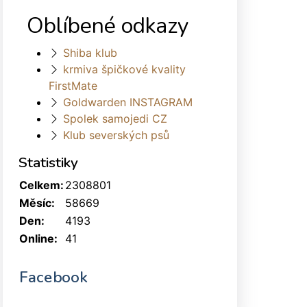
Oblíbené odkazy
Shiba klub
krmiva špičkové kvality
FirstMate
Goldwarden INSTAGRAM
Spolek samojedi CZ
Klub severských psů
Statistiky
Celkem:
2308801
Měsíc:
58669
Den:
4193
Online:
41
Facebook