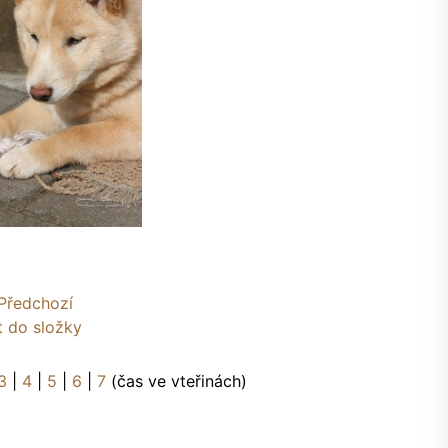
Předchozí
t do složky
3
|
4
|
5
|
6
|
7
(čas ve vteřinách)