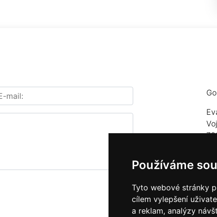
Go
Ev
Vo
78
Te
Používáme sou
E-
Tyto webové stránky po
cílem vylepšení uživat
a reklam, analýzy návš