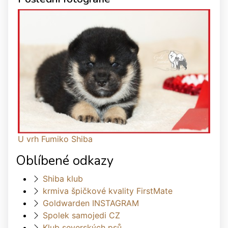
U vrh Fumiko Shiba
Oblíbené odkazy
Shiba klub
krmiva špičkové kvality FirstMate
Goldwarden INSTAGRAM
Spolek samojedi CZ
Klub severských psů