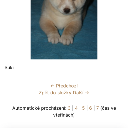
Suki
← Předchozí
Zpět do složky
Další →
Automatické procházení:
3
|
4
|
5
|
6
|
7
(čas ve
vteřinách)