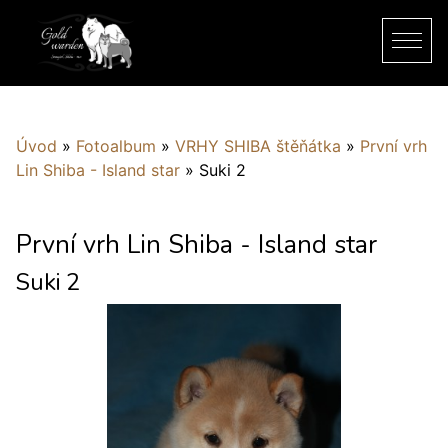
Úvod
»
Fotoalbum
»
VRHY SHIBA štěňátka
»
První vrh
Lin Shiba - Island star
»
Suki 2
První vrh Lin Shiba - Island star
Suki 2