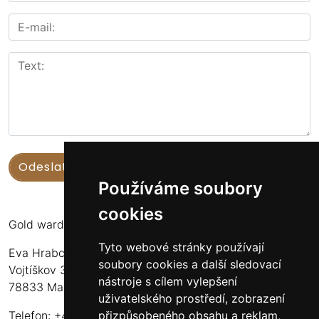
Používáme soubory
cookies
Gold warden
Tyto webové stránky používají
Eva Hrabcová
soubory cookies a další sledovací
Vojtíškov 3
nástroje s cílem vylepšení
78833 Malá Morava
uživatelského prostředí, zobrazení
přizpůsobeného obsahu a reklam,
Telefon: +420 777 549 171