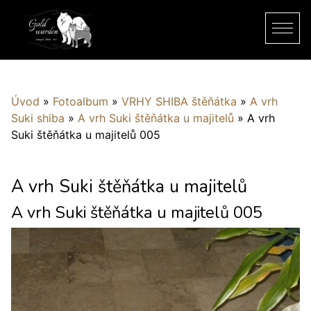
Úvod
»
Fotoalbum
»
VRHY SHIBA štěňátka
»
A vrh
Suki shiba
»
A vrh Suki štěňátka u majitelů
»
A vrh
Suki štěňátka u majitelů 005
A vrh Suki štěňátka u majitelů
A vrh Suki štěňátka u majitelů 005