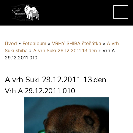
Úvod
»
Fotoalbum
»
VRHY SHIBA štěňátka
»
A vrh
Suki shiba
»
A vrh Suki 29.12.2011 13.den
»
Vrh A
29.12.2011 010
A vrh Suki 29.12.2011 13.den
Vrh A 29.12.2011 010