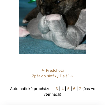
← Předchozí
Zpět do složky
Další →
Automatické procházení:
3
|
4
|
5
|
6
|
7
(čas ve
vteřinách)