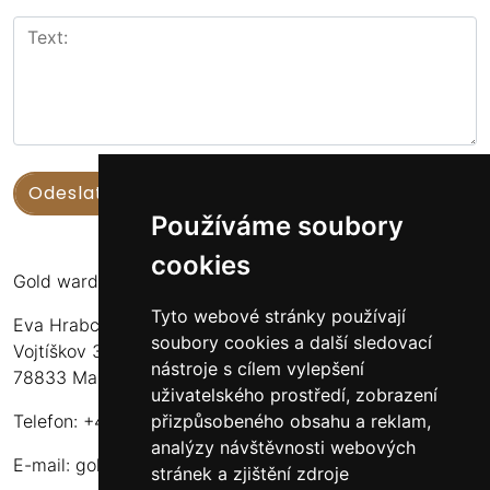
Používáme soubory
cookies
Gold warden
Tyto webové stránky používají
Eva Hrabcová
soubory cookies a další sledovací
Vojtíškov 3
nástroje s cílem vylepšení
78833 Malá Morava
uživatelského prostředí, zobrazení
přizpůsobeného obsahu a reklam,
Telefon: +420 777 549 171
analýzy návštěvnosti webových
E-mail:
goldwarden@gmail.com
stránek a zjištění zdroje