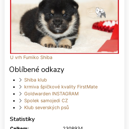
U vrh Fumiko Shiba
Oblíbené odkazy
Shiba klub
krmiva špičkové kvality FirstMate
Goldwarden INSTAGRAM
Spolek samojedi CZ
Klub severských psů
Statistiky
Celkem:
2308934