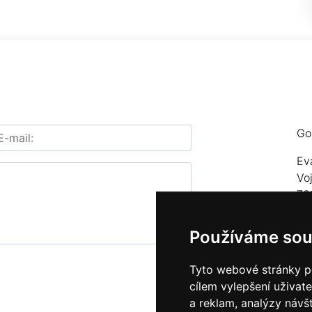
Go
Ev
Vo
78
Te
Používáme sou
E-
Tyto webové stránky po
cílem vylepšení uživat
a reklam, analýzy návš