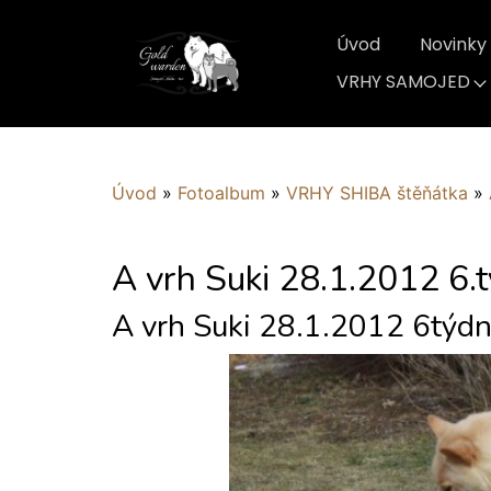
Úvod
Novinky
VRHY SAMOJED
Úvod
»
Fotoalbum
»
VRHY SHIBA štěňátka
»
A vrh Suki 28.1.2012 6.
A vrh Suki 28.1.2012 6týd