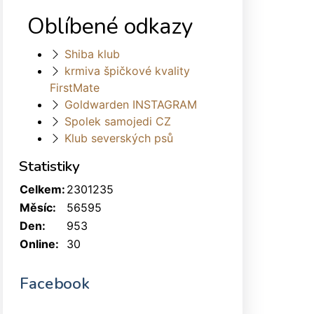
Oblíbené odkazy
Shiba klub
krmiva špičkové kvality
FirstMate
Goldwarden INSTAGRAM
Spolek samojedi CZ
Klub severských psů
Statistiky
Celkem:
2301235
Měsíc:
56595
Den:
953
Online:
30
Facebook