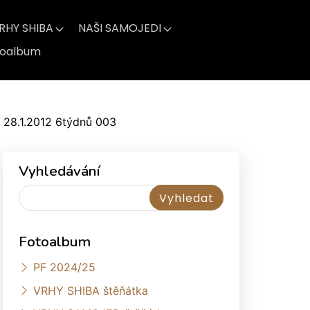
RHY SHIBA
NAŠI SAMOJEDI
toalbum
i 28.1.2012 6týdnů 003
Vyhledávání
Fotoalbum
PF 2024/25
VRHY SHIBA štěňátka