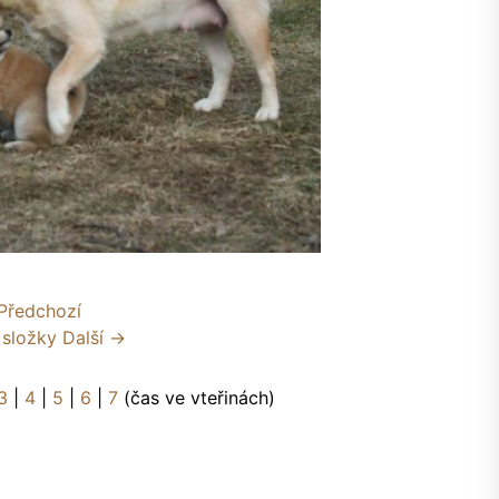
Předchozí
 složky
Další →
3
|
4
|
5
|
6
|
7
(čas ve vteřinách)