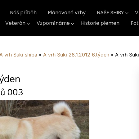
Náš příběh
Plánované vrhy
NAŠE SHIBY
V
Veterán
Vzpomínáme
Historie plemen
Fo
A vrh Suki shiba
»
A vrh Suki 28.1.2012 6.týden
»
A vrh Suk
týden
nů 003