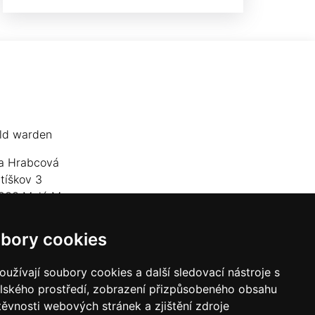
ld warden
a Hrabcová
jtíškov 3
833 Malá Morava
lefon: +420 777 549 171
bory cookies
mail:
goldwarden@gmail.com
užívají soubory cookies a další sledovací nástroje s
elského prostředí, zobrazení přizpůsobeného obsahu
těvnosti webových stránek a zjištění zdroje