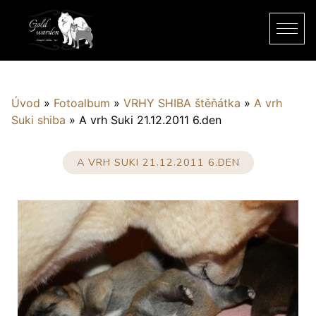
Úvod
»
Fotoalbum
»
VRHY SHIBA štěňátka
»
A vrh
Suki shiba
»
A vrh Suki 21.12.2011 6.den
A VRH SUKI 21.12.2011 6.DEN