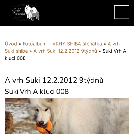
Úvod
»
Fotoalbum
»
VRHY SHIBA štěňátka
»
A vrh
Suki shiba
»
A vrh Suki 12.2.2012 9týdnů
»
Suki Vrh A
kluci 008
A vrh Suki 12.2.2012 9týdnů
Suki Vrh A kluci 008