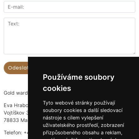
Používáme soubory
cookies
Gold warden
Tyto webové stránky používají
Eva Hrabcová
soubory cookies a další sledovací
Vojtíškov 3
nástroje s cílem vylepšení
78833 Malá Morava
uživatelského prostředí, zobrazení
přizpůsobeného obsahu a reklam,
Telefon: +420 777 549 171