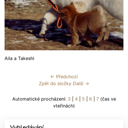
Aila a Takeshi
← Předchozí
Zpět do složky
Další →
Automatické procházení:
3
|
4
|
5
|
6
|
7
(čas ve
vteřinách)
Vyhledávání