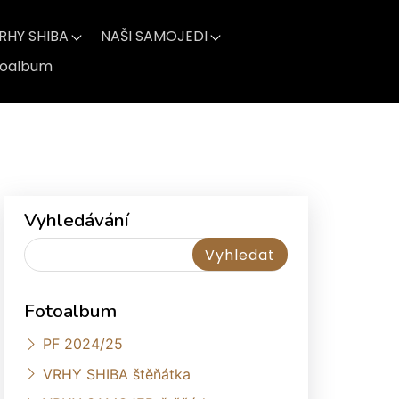
RHY SHIBA
NAŠI SAMOJEDI
toalbum
Vyhledávání
Fotoalbum
PF 2024/25
VRHY SHIBA štěňátka