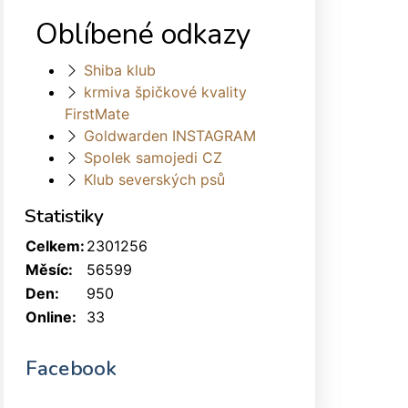
Oblíbené odkazy
Shiba klub
krmiva špičkové kvality
FirstMate
Goldwarden INSTAGRAM
Spolek samojedi CZ
Klub severských psů
Statistiky
Celkem:
2301256
Měsíc:
56599
Den:
950
Online:
33
Facebook