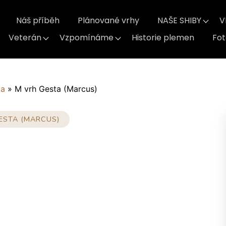
Náš příběh
Plánované vrhy
NAŠE SHIBY
V
Veterán
Vzpomínáme
Historie plemen
Fo
ka
»
M vrh Gesta (Marcus)
ESTA (MARCUS)