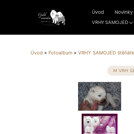
Úvod
Novinky
VRHY SAMOJED
Úvod
»
Fotoalbum
»
VRHY SAMOJED štěňát
M VRH G