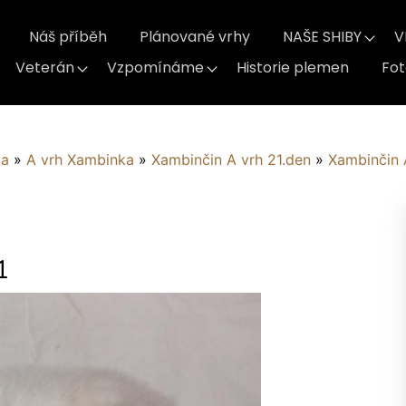
Náš příběh
Plánované vrhy
NAŠE SHIBY
V
Veterán
Vzpomínáme
Historie plemen
Fo
ka
»
A vrh Xambinka
»
Xambinčin A vrh 21.den
»
Xambinčin 
1