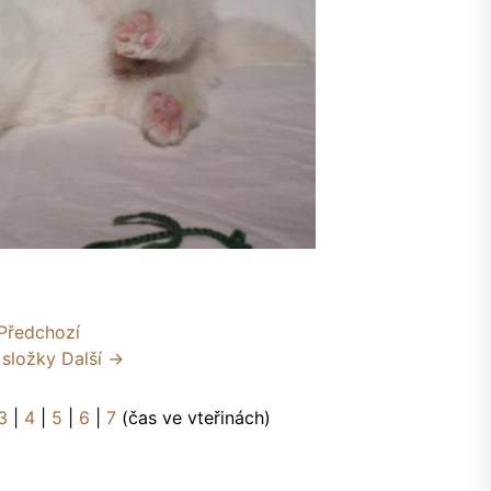
Předchozí
 složky
Další →
3
|
4
|
5
|
6
|
7
(čas ve vteřinách)