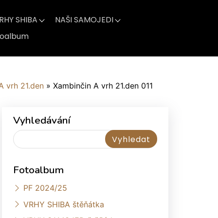
RHY SHIBA
NAŠI SAMOJEDI
toalbum
A vrh 21.den
»
Xambinčin A vrh 21.den 011
Vyhledávání
Fotoalbum
PF 2024/25
VRHY SHIBA štěňátka