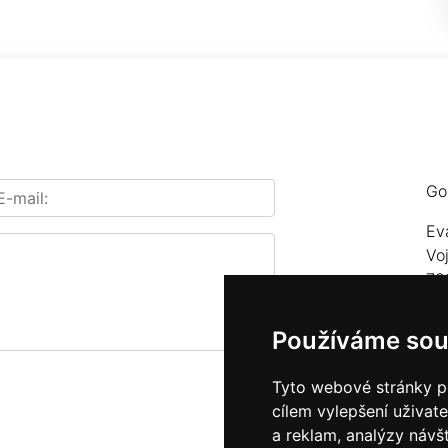
Go
Ev
Vo
78
Te
Používáme sou
E-
Tyto webové stránky po
cílem vylepšení uživat
a reklam, analýzy návš