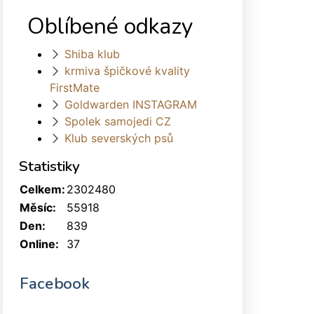
Oblíbené odkazy
Shiba klub
krmiva špičkové kvality
FirstMate
Goldwarden INSTAGRAM
Spolek samojedi CZ
Klub severských psů
Statistiky
Celkem:
2302480
Měsíc:
55918
Den:
839
Online:
37
Facebook