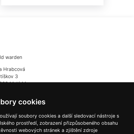
ld warden
a Hrabcová
jtíškov 3
833 Malá Morava
lefon: +420 777 549 171
bory cookies
mail:
goldwarden@gmail.com
užívají soubory cookies a další sledovací nástroje s
elského prostředí, zobrazení přizpůsobeného obsahu
těvnosti webových stránek a zjištění zdroje