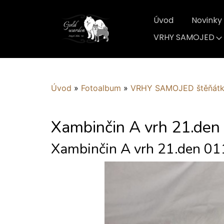
Úvod
Novinky
VRHY SAMOJED
Úvod
»
Fotoalbum
»
VRHY SAMOJED štěňát
Xambinčin A vrh 21.den
Xambinčin A vrh 21.den 01