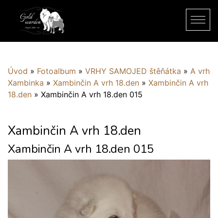
Úvod
»
Fotoalbum
»
VRHY SAMOJED štěňátka
»
A vrh
Xambinka
»
Xambinčin A vrh 18.den
»
Xambinčin A vrh
18.den
»
Xambinčin A vrh 18.den 015
Xambinčin A vrh 18.den
Xambinčin A vrh 18.den 015