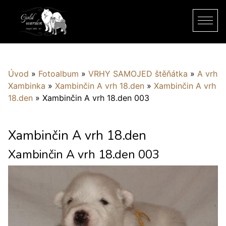
Úvod
»
Fotoalbum
»
VRHY SAMOJED štěňátka
»
A vrh
Xambinka
»
Xambinčin A vrh 18.den
»
Xambinčin A vrh
18.den
»
Xambinčin A vrh 18.den 003
Xambinčin A vrh 18.den
Xambinčin A vrh 18.den 003