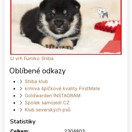
U vrh Fumiko Shiba
Oblíbené odkazy
Shiba klub
krmiva špičkové kvality FirstMate
Goldwarden INSTAGRAM
Spolek samojedi CZ
Klub severských psů
Statistiky
Celkem:
2304803