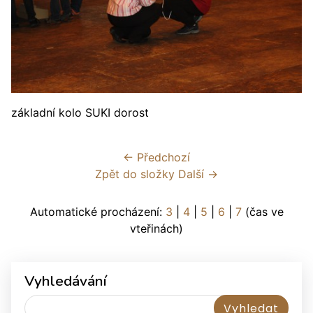
základní kolo SUKI dorost
← Předchozí
Zpět do složky
Další →
Automatické procházení:
3
|
4
|
5
|
6
|
7
(čas ve
vteřinách)
Vyhledávání