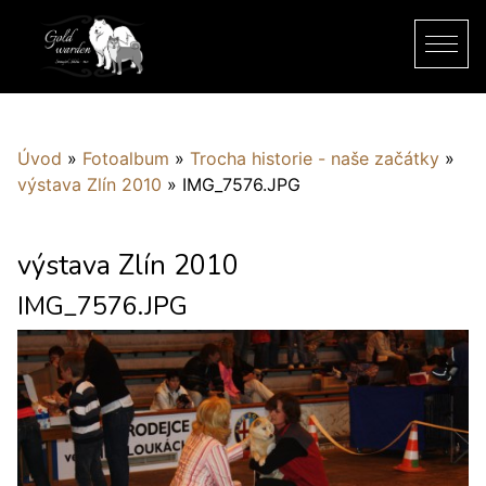
Úvod
»
Fotoalbum
»
Trocha historie - naše začátky
»
výstava Zlín 2010
»
IMG_7576.JPG
výstava Zlín 2010
IMG_7576.JPG