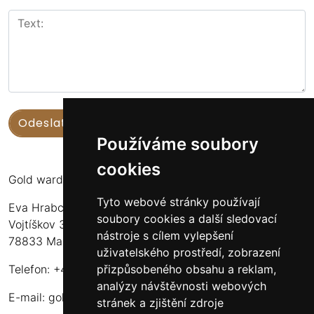
Používáme soubory
cookies
Gold warden
Tyto webové stránky používají
Eva Hrabcová
soubory cookies a další sledovací
Vojtíškov 3
nástroje s cílem vylepšení
78833 Malá Morava
uživatelského prostředí, zobrazení
přizpůsobeného obsahu a reklam,
Telefon: +420 777 549 171
analýzy návštěvnosti webových
E-mail:
goldwarden@gmail.com
stránek a zjištění zdroje