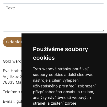
Používáme soubory
cookies
Gold warden
Tyto webové stránky používají
Eva Hrabcová
soubory cookies a další sledovací
Vojtíškov 3
nástroje s cílem vylepšení
78833 Malá Morava
uživatelského prostředí, zobrazení
přizpůsobeného obsahu a reklam,
Telefon: +420 777 549 171
analýzy návštěvnosti webových
E-mail:
goldwarden@gmail.com
stránek a zjištění zdroje