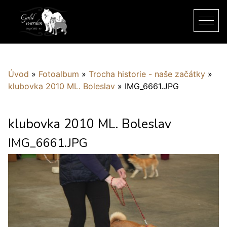
Úvod
»
Fotoalbum
»
Trocha historie - naše začátky
»
klubovka 2010 ML. Boleslav
»
IMG_6661.JPG
klubovka 2010 ML. Boleslav
IMG_6661.JPG