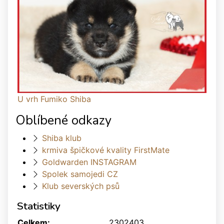
U vrh Fumiko Shiba
Oblíbené odkazy
Shiba klub
krmiva špičkové kvality FirstMate
Goldwarden INSTAGRAM
Spolek samojedi CZ
Klub severských psů
Statistiky
Celkem:
2302403