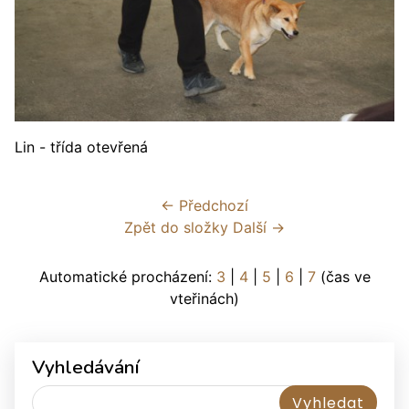
Lin - třída otevřená
← Předchozí
Zpět do složky
Další →
Automatické procházení:
3
|
4
|
5
|
6
|
7
(čas ve
vteřinách)
Vyhledávání