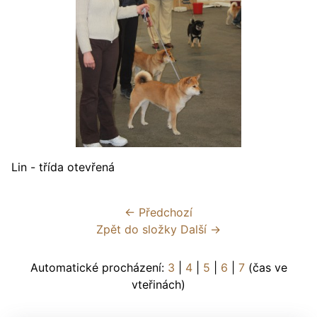
Lin - třída otevřená
← Předchozí
Zpět do složky
Další →
Automatické procházení:
3
|
4
|
5
|
6
|
7
(čas ve
vteřinách)