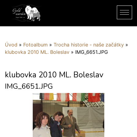
Úvod
»
Fotoalbum
»
Trocha historie - naše začátky
»
klubovka 2010 ML. Boleslav
»
IMG_6651.JPG
klubovka 2010 ML. Boleslav
IMG_6651.JPG