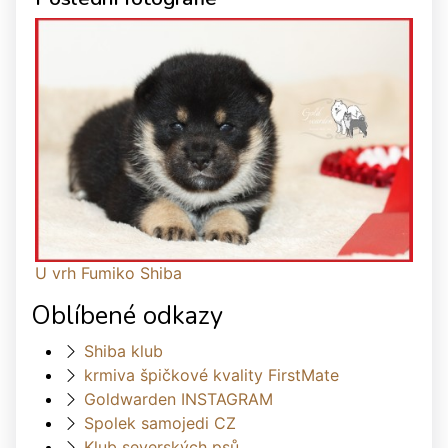
U vrh Fumiko Shiba
Oblíbené odkazy
Shiba klub
krmiva špičkové kvality FirstMate
Goldwarden INSTAGRAM
Spolek samojedi CZ
Klub severských psů