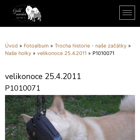
Úvod
»
Fotoalbum
»
Trocha historie - naše začátky
»
Naše holky
»
velikonoce 25.4.2011
»
P1010071
velikonoce 25.4.2011
P1010071