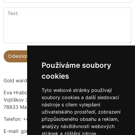
Používáme soubory
cookies
Gold warden
Tyto webové stránky používají
Eva Hrabcová
soubory cookies a další sledovací
Vojtíškov 3
nástroje s cílem vylepšení
78833 Malá Morava
uživatelského prostředí, zobrazení
přizpůsobeného obsahu a reklam,
Telefon: +420 777 549 171
analýzy návštěvnosti webových
E-mail:
goldwarden@gmail.com
stránek a zjištění zdroje