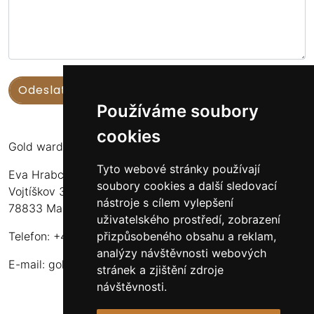
Používáme soubory
cookies
Gold warden
Tyto webové stránky používají
Eva Hrabcová
soubory cookies a další sledovací
Vojtíškov 3
nástroje s cílem vylepšení
78833 Malá Morava
uživatelského prostředí, zobrazení
přizpůsobeného obsahu a reklam,
Telefon: +420 777 549 171
analýzy návštěvnosti webových
E-mail:
goldwarden@gmail.com
stránek a zjištění zdroje
návštěvnosti.