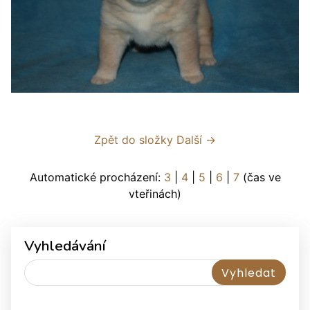
Zpět do složky
Další →
Automatické procházení:
3
|
4
|
5
|
6
|
7
(čas ve
vteřinách)
Vyhledávání