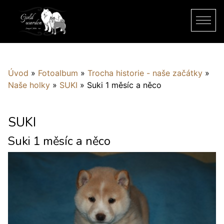
Úvod
»
Fotoalbum
»
Trocha historie - naše začátky
»
Naše holky
»
SUKI
»
Suki 1 měsíc a něco
SUKI
Suki 1 měsíc a něco