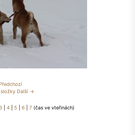
Předchozí
 složky
Další →
3
|
4
|
5
|
6
|
7
(čas ve vteřinách)