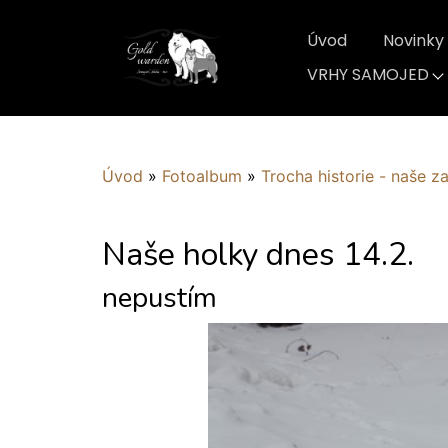
Úvod
Novinky
VRHY SAMOJED
Úvod
»
Fotoalbum
»
Trocha historie - naše z
Naše holky dnes 14.2.
nepustím