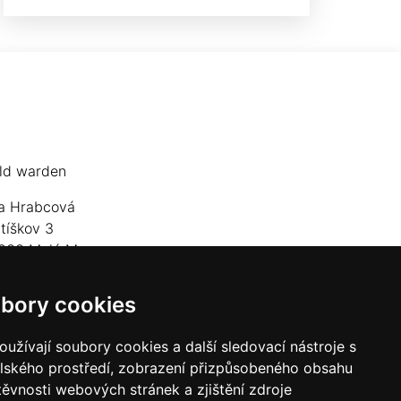
ld warden
a Hrabcová
jtíškov 3
833 Malá Morava
lefon: +420 777 549 171
bory cookies
mail:
goldwarden@gmail.com
užívají soubory cookies a další sledovací nástroje s
elského prostředí, zobrazení přizpůsobeného obsahu
těvnosti webových stránek a zjištění zdroje