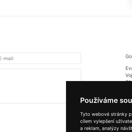
Go
Ev
Vo
78
Te
Používáme sou
E-
Tyto webové stránky po
cílem vylepšení uživat
a reklam, analýzy návš