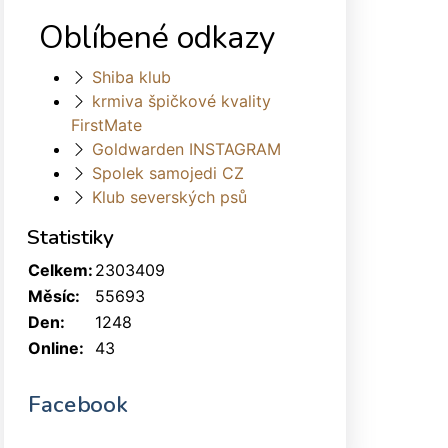
Oblíbené odkazy
Shiba klub
krmiva špičkové kvality
FirstMate
Goldwarden INSTAGRAM
Spolek samojedi CZ
Klub severských psů
Statistiky
Celkem:
2303409
Měsíc:
55693
Den:
1248
Online:
43
Facebook