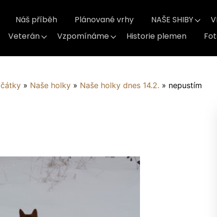
Náš příběh
Plánované vrhy
NAŠE SHIBY
V
Veterán
Vzpomínáme
Historie plemen
Fo
ačátky
»
Naše holky
»
Naše holky dnes 14.2.
»
nepustím