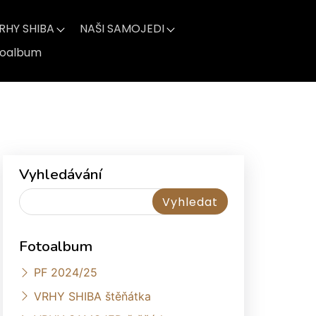
RHY SHIBA
NAŠI SAMOJEDI
toalbum
Vyhledávání
Fotoalbum
PF 2024/25
VRHY SHIBA štěňátka