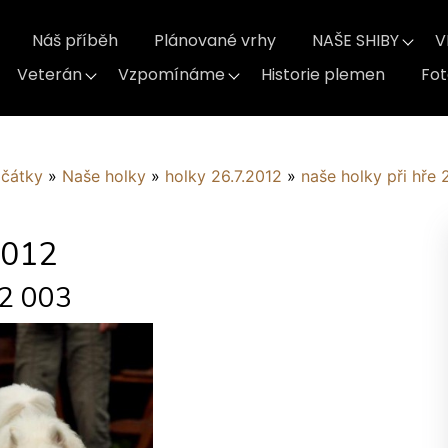
Náš příběh
Plánované vrhy
NAŠE SHIBY
V
Veterán
Vzpomínáme
Historie plemen
Fo
ačátky
»
Naše holky
»
holky 26.7.2012
»
naše holky při hře 
2012
12 003