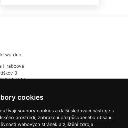
ld warden
a Hrabcová
jtíškov 3
833 Malá Morava
lefon: +420 777 549 171
bory cookies
mail:
goldwarden@gmail.com
užívají soubory cookies a další sledovací nástroje s
elského prostředí, zobrazení přizpůsobeného obsahu
těvnosti webových stránek a zjištění zdroje