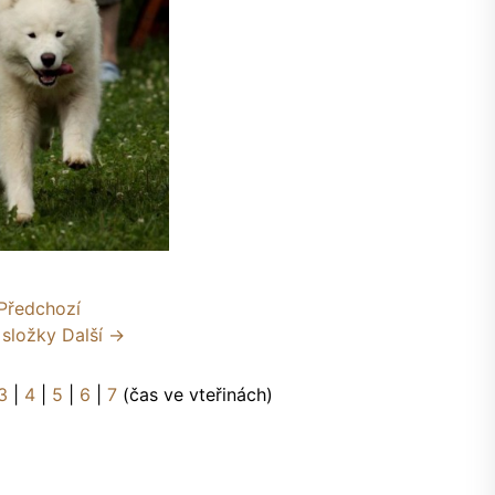
Předchozí
 složky
Další →
3
|
4
|
5
|
6
|
7
(čas ve vteřinách)