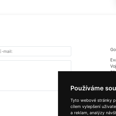
Go
Ev
Vo
78
Te
Používáme sou
E-
Tyto webové stránky po
cílem vylepšení uživat
a reklam, analýzy návš