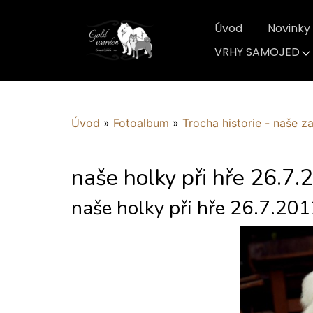
Úvod
Novinky
VRHY SAMOJED
Úvod
»
Fotoalbum
»
Trocha historie - naše z
naše holky při hře 26.7.
naše holky při hře 26.7.20