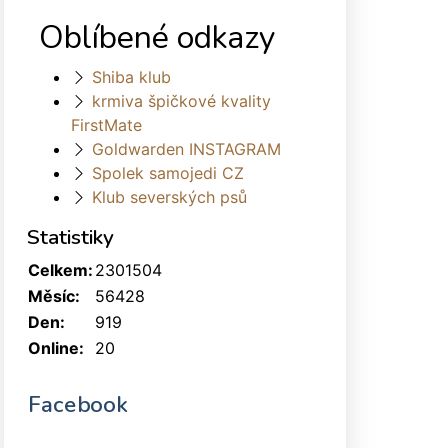
Oblíbené odkazy
Shiba klub
krmiva špičkové kvality
FirstMate
Goldwarden INSTAGRAM
Spolek samojedi CZ
Klub severských psů
Statistiky
Celkem:
2301504
Měsíc:
56428
Den:
919
Online:
20
Facebook