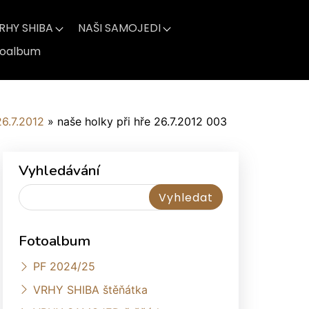
RHY SHIBA
NAŠI SAMOJEDI
toalbum
26.7.2012
»
naše holky při hře 26.7.2012 003
Vyhledávání
Fotoalbum
PF 2024/25
VRHY SHIBA štěňátka