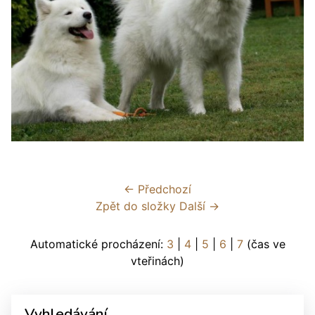
← Předchozí
Zpět do složky
Další →
Automatické procházení:
3
|
4
|
5
|
6
|
7
(čas ve
vteřinách)
Vyhledávání