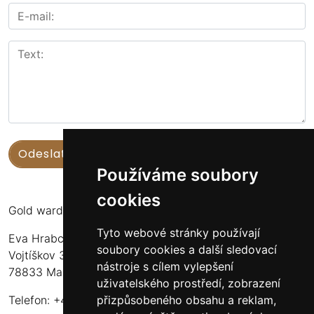
Používáme soubory
cookies
Gold warden
Tyto webové stránky používají
Eva Hrabcová
soubory cookies a další sledovací
Vojtíškov 3
nástroje s cílem vylepšení
78833 Malá Morava
uživatelského prostředí, zobrazení
přizpůsobeného obsahu a reklam,
Telefon: +420 777 549 171