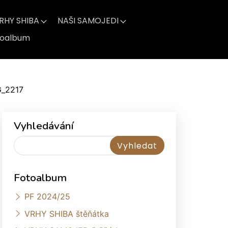
RHY SHIBA
NAŠI SAMOJEDI
toalbum
G_2217
Vyhledávání
Fotoalbum
PF 2024/25
VRHY SHIBA štěňátka