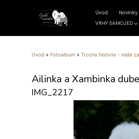
Úvod
Novinky
VRHY SAMOJED
Úvod
»
Fotoalbum
»
Trocha historie - naše z
Ailinka a Xambinka dub
IMG_2217