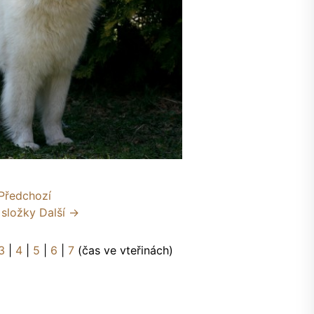
Předchozí
 složky
Další →
3
|
4
|
5
|
6
|
7
(čas ve vteřinách)