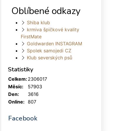
Oblíbené odkazy
Shiba klub
krmiva špičkové kvality
FirstMate
Goldwarden INSTAGRAM
Spolek samojedi CZ
Klub severských psů
Statistiky
Celkem:
2306017
Měsíc:
57903
Den:
3616
Online:
807
Facebook