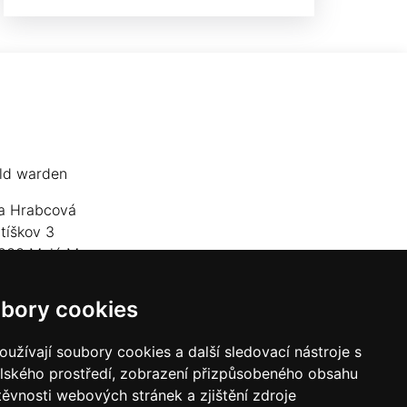
ld warden
a Hrabcová
jtíškov 3
833 Malá Morava
lefon: +420 777 549 171
bory cookies
mail:
goldwarden@gmail.com
užívají soubory cookies a další sledovací nástroje s
elského prostředí, zobrazení přizpůsobeného obsahu
těvnosti webových stránek a zjištění zdroje