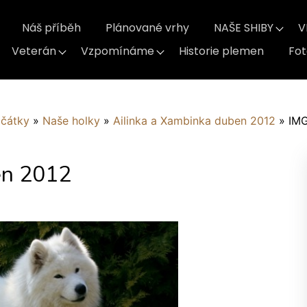
Náš příběh
Plánované vrhy
NAŠE SHIBY
V
Veterán
Vzpomínáme
Historie plemen
Fo
ačátky
»
Naše holky
»
Ailinka a Xambinka duben 2012
»
IM
en 2012