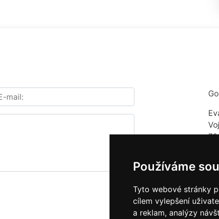
Go
Ev
Vo
78
Te
Používáme sou
E-
Tyto webové stránky po
cílem vylepšení uživat
a reklam, analýzy návš