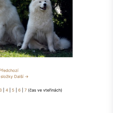
Předchozí
 složky
Další →
3
|
4
|
5
|
6
|
7
(čas ve vteřinách)