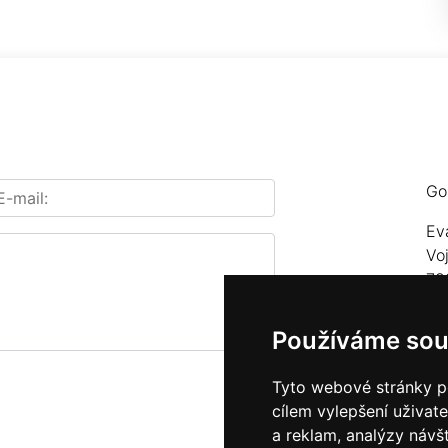
Go
Ev
Vo
78
Te
Používáme sou
E-
Tyto webové stránky po
cílem vylepšení uživat
a reklam, analýzy návš