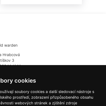
ld warden
a Hrabcová
jtíškov 3
833 Malá Morava
lefon: +420 777 549 171
bory cookies
mail:
goldwarden@gmail.com
užívají soubory cookies a další sledovací nástroje s
elského prostředí, zobrazení přizpůsobeného obsahu
těvnosti webových stránek a zjištění zdroje