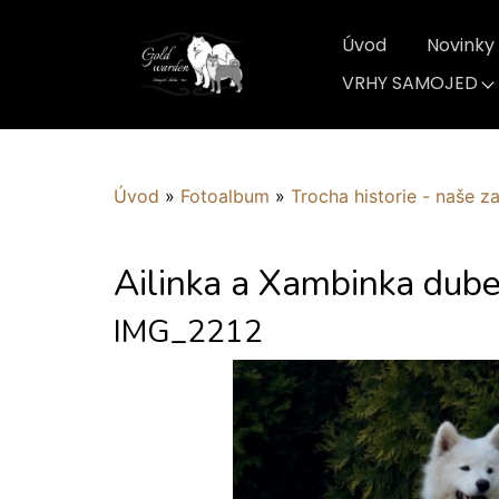
Úvod
Novinky
VRHY SAMOJED
Úvod
»
Fotoalbum
»
Trocha historie - naše z
Ailinka a Xambinka dub
IMG_2212