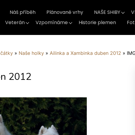
Náš příběh
Plánované vrhy
NAŠE SHIBY
V
Veterán
Vzpomínáme
Historie plemen
Fo
ačátky
»
Naše holky
»
Ailinka a Xambinka duben 2012
»
IM
en 2012