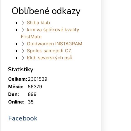
Oblíbené odkazy
Shiba klub
krmiva špičkové kvality
FirstMate
Goldwarden INSTAGRAM
Spolek samojedi CZ
Klub severských psů
Statistiky
Celkem:
2301539
Měsíc:
56379
Den:
899
Online:
35
Facebook