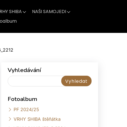
RHY SHIBA
NAŠI SAMOJEDI
toalbum
G_2212
Vyhledávání
Fotoalbum
PF 2024/25
VRHY SHIBA štěňátka