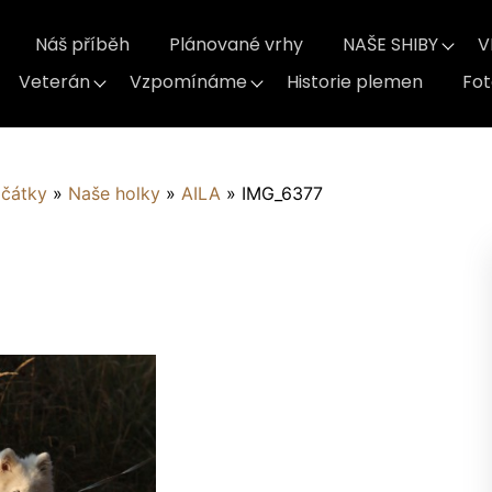
Náš příběh
Plánované vrhy
NAŠE SHIBY
V
Veterán
Vzpomínáme
Historie plemen
Fo
ačátky
»
Naše holky
»
AILA
»
IMG_6377