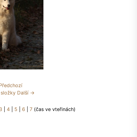
Předchozí
 složky
Další →
3
|
4
|
5
|
6
|
7
(čas ve vteřinách)