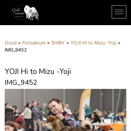
Úvod
»
Fotoalbum
»
SHIBY
»
YOJI Hi to Mizu -Yoji
»
IMG_9452
YOJI Hi to Mizu -Yoji
IMG_9452