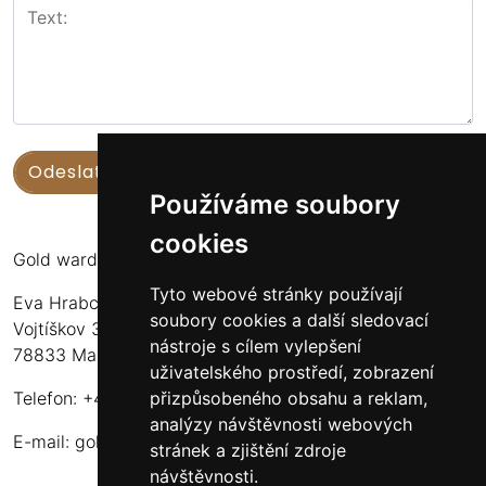
Používáme soubory
cookies
Gold warden
Tyto webové stránky používají
Eva Hrabcová
soubory cookies a další sledovací
Vojtíškov 3
nástroje s cílem vylepšení
78833 Malá Morava
uživatelského prostředí, zobrazení
přizpůsobeného obsahu a reklam,
Telefon: +420 777 549 171
analýzy návštěvnosti webových
E-mail:
goldwarden@gmail.com
stránek a zjištění zdroje
návštěvnosti.