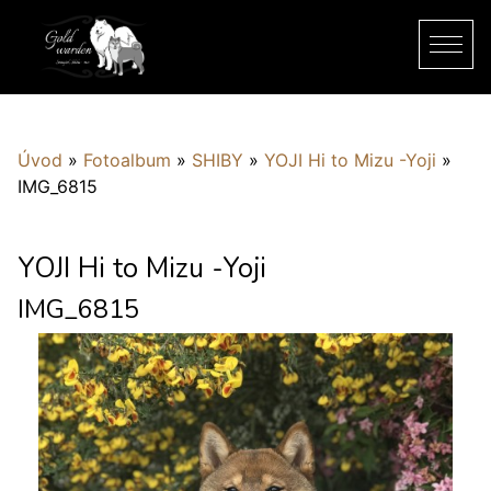
Úvod
»
Fotoalbum
»
SHIBY
»
YOJI Hi to Mizu -Yoji
»
IMG_6815
YOJI Hi to Mizu -Yoji
IMG_6815