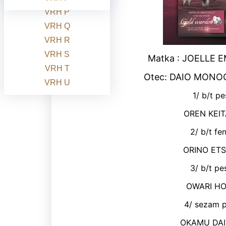
VRH P
VRH Q
VRH R
VRH S
Matka : JOELLE 
VRH T
Otec: DAIO MONOG
VRH U
1/ b/t p
OREN KEIT
2/ b/t fe
ORINO ETS
3/ b/t pe
OWARI HO
4/ sezam p
OKAMU DAI 