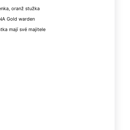
enka, oranž stužka
NA Gold warden
tka mají své majitele