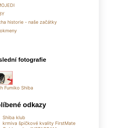
OJEDI
BY
ha historie - naše začátky
okmeny
lední fotografie
rh Fumiko Shiba
líbené odkazy
Shiba klub
krmiva špičkové kvality FirstMate