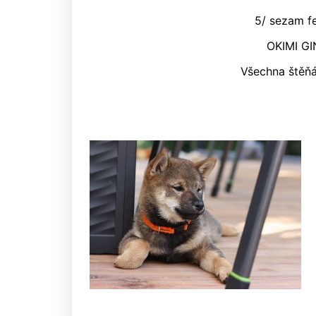
5/ sezam f
OKIMI GI
Všechna štěňá