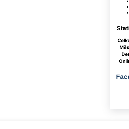
Stat
Celk
Měs
De
Onli
Fac