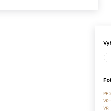
Vy
Fo
PF 
VRH
VRH