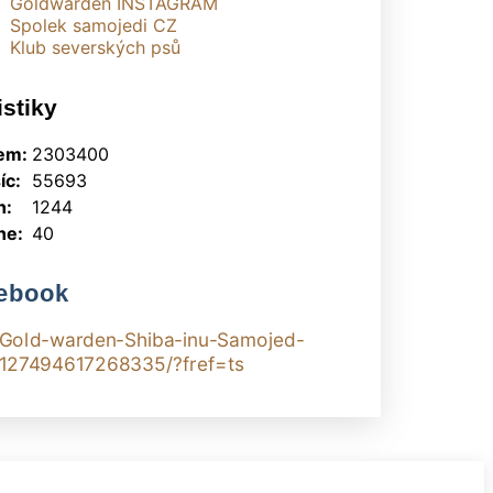
Goldwarden INSTAGRAM
Spolek samojedi CZ
Klub severských psů
istiky
em:
2303400
íc:
55693
n:
1244
ne:
40
ebook
Gold-warden-Shiba-inu-Samojed-
127494617268335/?fref=ts