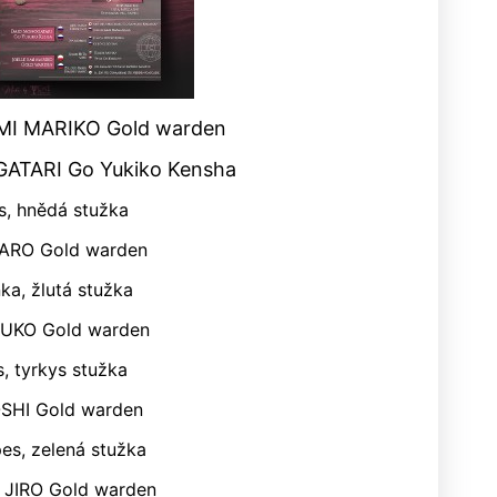
EMI MARIKO Gold warden
ATARI Go Yukiko Kensha
es, hnědá stužka
ARO Gold warden
nka, žlutá stužka
UKO Gold warden
s, tyrkys stužka
SHI Gold warden
es, zelená stužka
JIRO Gold warden