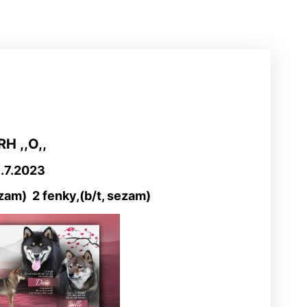
RH ,,O,,
1.7.2023
sezam) 2 fenky,(b/t, sezam)