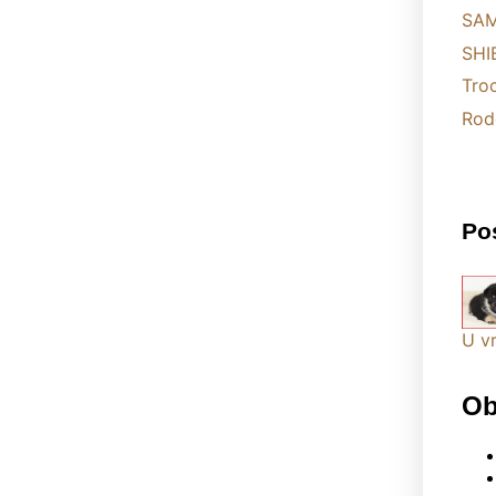
SAM
SHI
Troc
Rod
Pos
U v
Ob