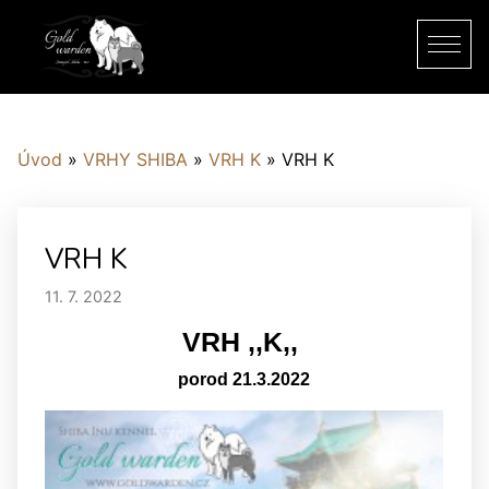
Úvod
»
VRHY SHIBA
»
VRH K
»
VRH K
VRH K
11. 7. 2022
VRH ,,K,,
porod 21.3.2022