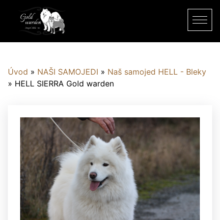
Úvod
»
NAŠI SAMOJEDI
»
Naš samojed HELL - Bleky
»
HELL SIERRA Gold warden