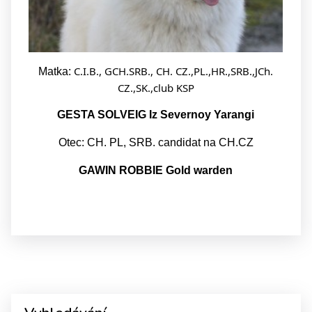
C.I.B., GCH.SRB., CH. CZ.,PL.,HR.,SRB.,JCh.
Matka:
CZ.,SK.,club KSP
GESTA SOLVEIG Iz Severnoy Yarangi
Otec: CH. PL, SRB. candidat na CH.CZ
GAWIN ROBBIE Gold warden