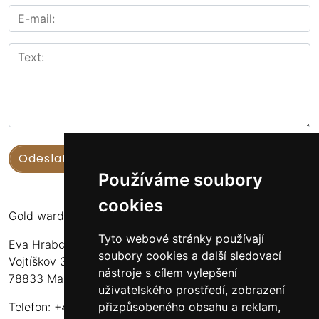
Používáme soubory
cookies
Gold warden
Tyto webové stránky používají
Eva Hrabcová
soubory cookies a další sledovací
Vojtíškov 3
nástroje s cílem vylepšení
78833 Malá Morava
uživatelského prostředí, zobrazení
přizpůsobeného obsahu a reklam,
Telefon: +420 777 549 171